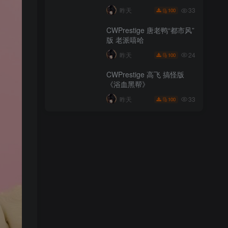
44
昨天
100
33
昨天
100
DecorMaster《真人快打》
CWPrestige 唐老鸭“都市风”
努布·赛博特
版 老派嘻哈
20
昨天
100
24
昨天
100
DecorMaster 海贼王 索隆同
CWPrestige 高飞 搞怪版
人图
《浴血黑帮》
33
昨天
100
33
昨天
100
CWPrestige 唐老鸭“都市风”
版 老派嘻哈
24
昨天
100
CWPrestige 高飞 搞怪版
《浴血黑帮》
33
昨天
100