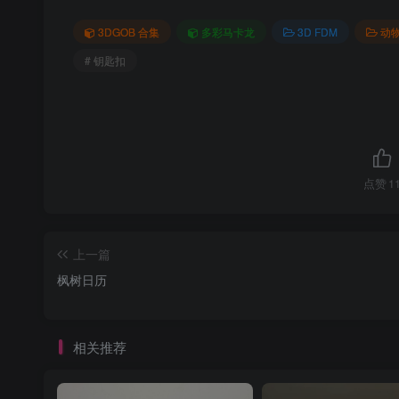
3DGOB 合集
多彩马卡龙
3D FDM
动
# 钥匙扣
点赞
1
上一篇
枫树日历
相关推荐