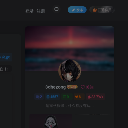
发布
开通会员
登录
注册
私信
11
3dhezong
关注
3dhezong
关注
2
4557
91
61
23.7W+
2
4557
91
61
23.7W+
这家伙很懒，什么都没有写...
这家伙很懒，什么都没有写...