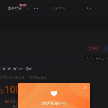
NEW
国外精选
关注
0
83
3DGOB NO:016 雪貂
此内容为付费资源，请付费后查看
100
积分
免费
贵宾VIP会员
体验会员
网站最新公告
免费