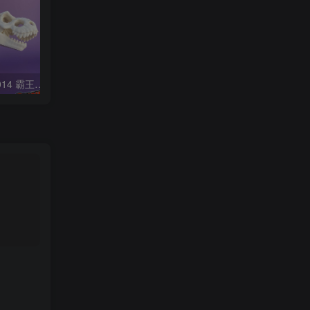
OriginalToys3D NO:014 霸王龙骨架
OriginalToys3D NO:040 棘龙 Spinosaurus Remastered