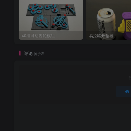
40组可动齿轮模组
易拉罐开瓶器
评论
抢沙发