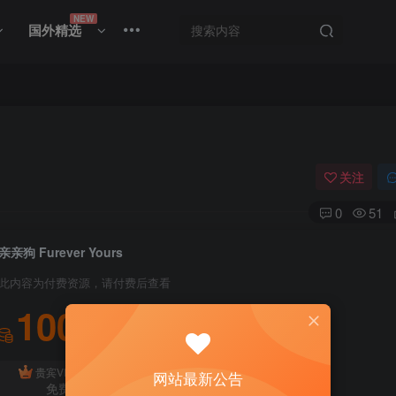
NEW
国外精选
关注
0
51
亲亲狗 Furever Yours
此内容为付费资源，请付费后查看
100
积分
免费
贵宾VIP会员
体验会员
网站最新公告
免费