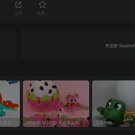
2
分享
收藏
1
寄居蟹 Seashell
OriginalToys3D NO:040 棘龙 Spinosaurus Remastered
3DGOB NO:039 火龙果龙和龙蛋 DragonFruit_MiniDragon
乌龟杯垫