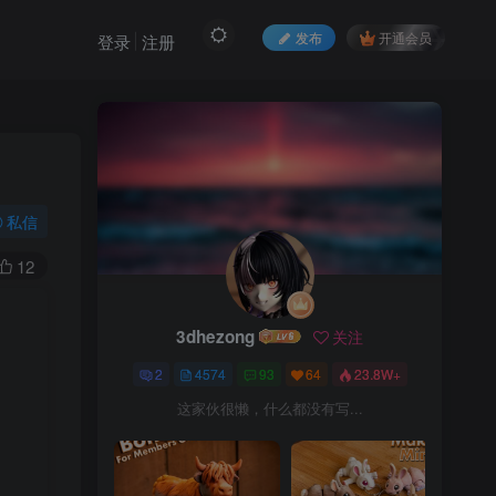
发布
开通会员
登录
注册
私信
12
3dhezong
关注
3dhezong
关注
2
4574
93
64
23.8W+
2
4574
93
64
23.8W+
这家伙很懒，什么都没有写...
这家伙很懒，什么都没有写...