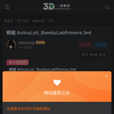
首页
3D FDM
动物分类
正文
蝾螈 ArticuLotl_BambuLabPrinters.3mf
3dhezong
关注
私信
1年前更新
0
85
6
付费资源
蝾螈 ArticuLotl_BambuLabPrinters.3mf
此内容为付费资源，请付费后查看
100
积分
网站最新公告
免费
免费
贵宾VIP会员
体验会员
登录购买
全网最全的3D打印模型网站