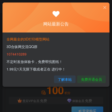
首页
3D FDM
动物分类
正文
网站最新公告
符文寄居蟹 Bonus_Flexi Factory Tattooed
Hermit Crab pair
全网最全的3D打印模型网站
3D合纵网交流QQ群
3dhezong
关注
私信
1年前更新
1074410289
0
77
11
不定时发放体验卡，免费帮找图纸！
付费资源
1.99元1天无限下载或者正在 进行中！
符文寄居蟹 Bonus_Flexi Factory Tattooed Hermit Crab pair
了解本站
免费开通会员
此内容为付费资源，请付费后查看
100
积分
免费
免费
贵宾VIP会员
体验会员
登录购买