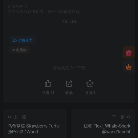
©
版权声明
文章版权归作者所有，未经允许请勿转载。
THE END
动物分类
# 寄居蟹
喜欢就支持一下吧
点赞
11
分享
收藏
1
上一篇
下一篇
乌龟草莓 Strawberry Turtle
鲸鲨 Flexi_Whale-Shark
@Print3DWorld
@world3dprint