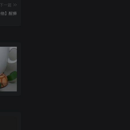
下一篇
怪物】醒狮
可达鸭杯垫 STL_model_3D_971352
Orcalero Orcal