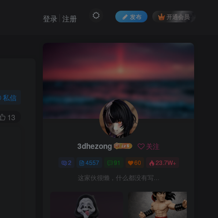
发布
开通会员
登录
注册
私信
13
3dhezong
关注
2
4557
91
60
23.7W+
这家伙很懒，什么都没有写...