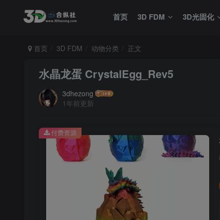
首页
3D FDM
3D光固化
首页
3D FDM
动物分类
正文
水晶龙蛋 CrystalEgg_Rev5
3dhezong
1年前更新
付费资源