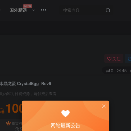
NEW
国外精选
关注
0
45
水晶龙蛋 CrystalEgg_Rev5
此内容为付费资源，请付费后查看
100
积分
免费
贵宾VIP会员
体验会员
网站最新公告
免费