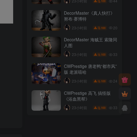
44
23小时前
100
DecorMaster《真人快打》
努布·赛博特
20
23小时前
100
DecorMaster 海贼王 索隆同
人图
33
23小时前
100
CWPrestige 唐老鸭“都市风”
版 老派嘻哈
24
23小时前
100
CWPrestige 高飞 搞怪版
《浴血黑帮》
33
23小时前
100