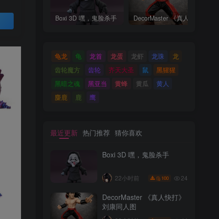
Boxi 3D 嘿，鬼脸杀手
DecorMaster 《真人快打》刘康同人图
买
龟龙
龟
龙首
龙蛋
龙虾
龙珠
龙
齿轮魔方
齿轮
齐天大圣
鼠
黑猩猩
黑暗之魂
黑亚当
黄蜂
黄瓜
黄人
麋鹿
鹿
鹰
最近更新
热门推荐
猜你喜欢
Boxi 3D 嘿，鬼脸杀手
24
22小时前
100
DecorMaster 《真人快打》
刘康同人图