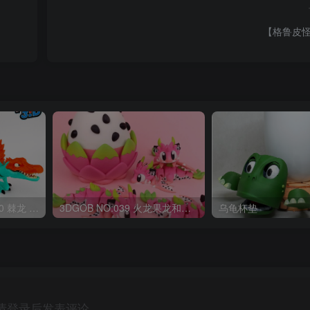
【格鲁皮
OriginalToys3D NO:040 棘龙 Spinosaurus Remastered
3DGOB NO:039 火龙果龙和龙蛋 DragonFruit_MiniDragon
乌龟杯垫
请登录后发表评论