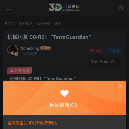
首页
3D FDM
动物分类
正文
机械柯基 C0-R61 ”TerraGuardian”
3dhezong
关注
私信
1年前更新
0
64
11
付费资源
机械柯基 C0-R61 ”TerraGuardian”
此内容为付费资源，请付费后查看
100
积分
网站最新公告
免费
免费
贵宾VIP会员
体验会员
登录购买
全网最全的3D打印模型网站