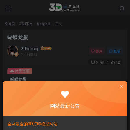
首页
3D FDM
动物分类
正文
蝴蝶龙蛋
3dhezong
关注
私信
1年前更新
0
41
12
付费资源
蝴蝶龙蛋
此内容为付费资源，请付费后查看
100
积分
网站最新公告
免费
免费
贵宾VIP会员
体验会员
登录购买
全网最全的3D打印模型网站