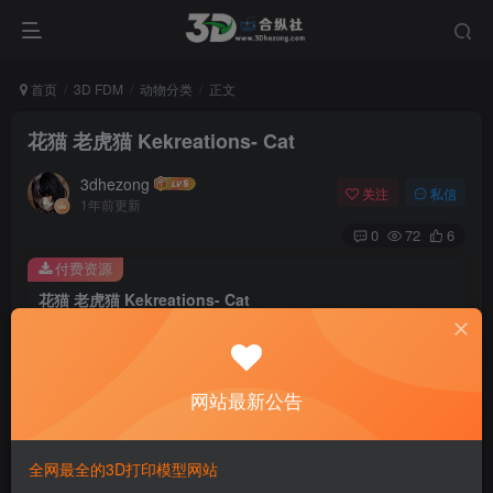
首页
3D FDM
动物分类
正文
花猫 老虎猫 Kekreations- Cat
3dhezong
关注
私信
1年前更新
0
72
6
付费资源
花猫 老虎猫 Kekreations- Cat
此内容为付费资源，请付费后查看
100
积分
网站最新公告
免费
免费
贵宾VIP会员
体验会员
登录购买
全网最全的3D打印模型网站