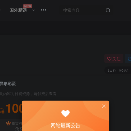
NEW
国外精选
关注
0
51
异形彩蛋
此内容为付费资源，请付费后查看
100
积分
免费
贵宾VIP会员
体验会员
网站最新公告
免费