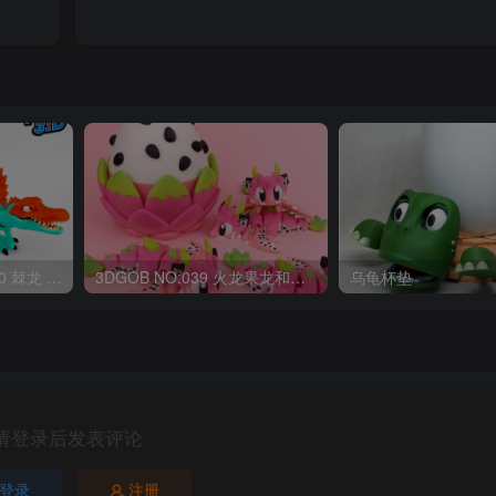
OriginalToys3D NO:040 棘龙 Spinosaurus Remastered
3DGOB NO:039 火龙果龙和龙蛋 DragonFruit_MiniDragon
乌龟杯垫
请登录后发表评论
登录
注册