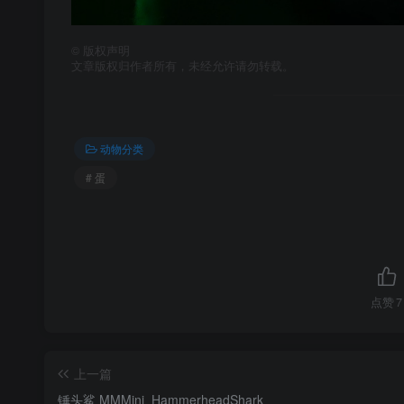
©
版权声明
文章版权归作者所有，未经允许请勿转载。
动物分类
# 蛋
点赞
7
上一篇
锤头鲨 MMMini_HammerheadShark