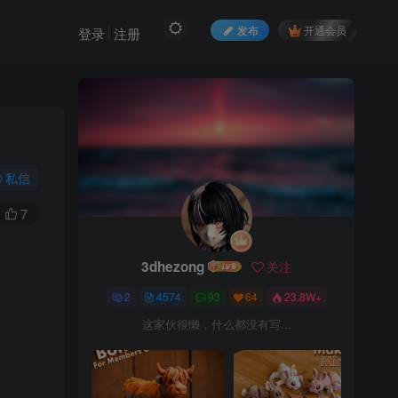
发布
开通会员
登录
注册
私信
7
3dhezong
关注
2
4574
93
64
23.8W+
这家伙很懒，什么都没有写...