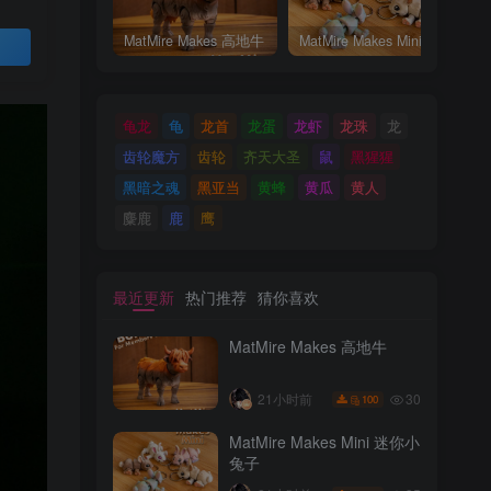
MatMire Makes 高地牛
MatMire Makes Mini 迷你小兔子
买
龟龙
龟
龙首
龙蛋
龙虾
龙珠
龙
齿轮魔方
齿轮
齐天大圣
鼠
黑猩猩
黑暗之魂
黑亚当
黄蜂
黄瓜
黄人
麋鹿
鹿
鹰
最近更新
热门推荐
猜你喜欢
MatMire Makes 高地牛
30
21小时前
100
MatMire Makes Mini 迷你小
兔子