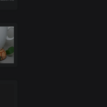
可达鸭杯垫 STL_model_3D_971352
Orcalero Orcal