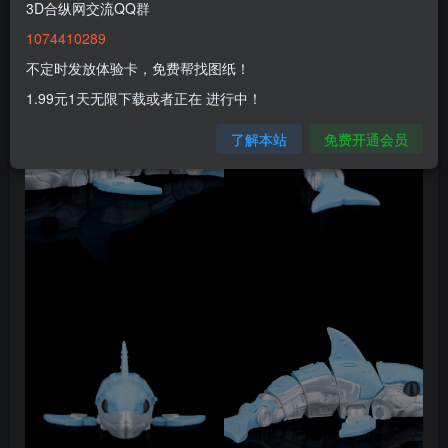
3D合纵网交流QQ群
1074410289
不定时发放体验卡，免费帮找图纸！
1.99元1天无限下载或者正在 进行中！
了解本站
免费开通会员