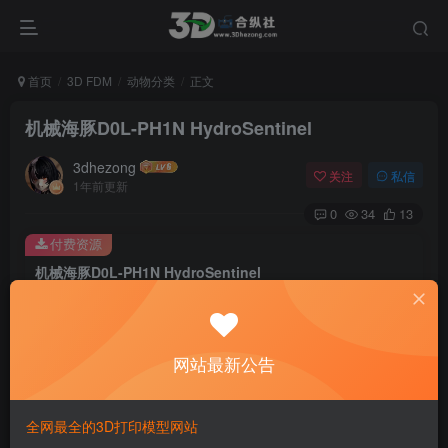
首页
3D FDM
动物分类
正文
机械海豚D0L-PH1N HydroSentinel
3dhezong
关注
私信
1年前更新
0
34
13
付费资源
机械海豚D0L-PH1N HydroSentinel
此内容为付费资源，请付费后查看
100
积分
网站最新公告
免费
免费
贵宾VIP会员
体验会员
登录购买
全网最全的3D打印模型网站