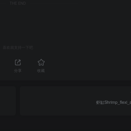
THE END
喜欢就支持一下吧
分享
收藏
虾缸Shrimp_flexi_