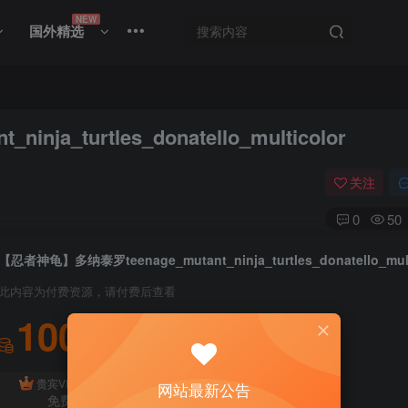
NEW
国外精选
a_turtles_donatello_multicolor
关注
0
50
此内容为付费资源，请付费后查看
100
积分
免费
贵宾VIP会员
体验会员
网站最新公告
免费