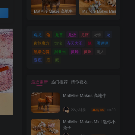
MatMire Makes 高地牛
MatMire Makes Mini 迷你小兔子
买
龟龙
龟
龙首
龙蛋
龙虾
龙珠
龙
齿轮魔方
齿轮
齐天大圣
鼠
黑猩猩
黑暗之魂
黑亚当
黄蜂
黄瓜
黄人
麋鹿
鹿
鹰
最近更新
热门推荐
猜你喜欢
MatMire Makes 高地牛
30
22小时前
100
MatMire Makes Mini 迷你小
兔子