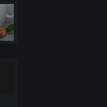
可达鸭杯垫 STL_model_3D_971352
Orcalero Orcal