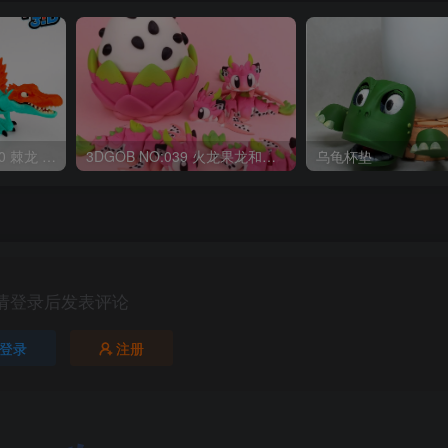
OriginalToys3D NO:040 棘龙 Spinosaurus Remastered
3DGOB NO:039 火龙果龙和龙蛋 DragonFruit_MiniDragon
乌龟杯垫
请登录后发表评论
登录
注册