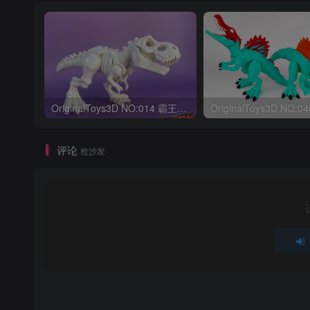
OriginalToys3D NO:014 霸王龙骨架
评论
抢沙发