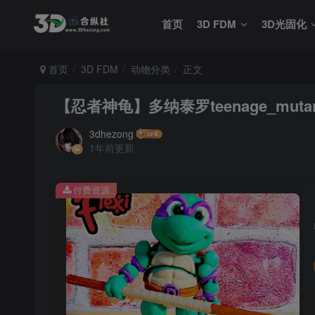
首页
3D FDM
3D光固化
首页
3D FDM
动物分类
正文
【忍者神龟】多纳泰罗teenage_mutant_ninj
3dhezong
1年前更新
付费资源