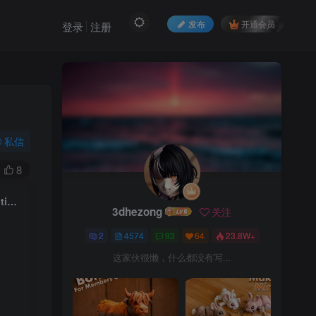
发布
开通会员
登录
注册
私信
8
【忍者神龟】多纳泰罗teenage_mutant_ninja_turtles_donatello_multicolor
3dhezong
关注
2
4574
93
64
23.8W+
这家伙很懒，什么都没有写...