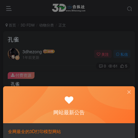
首页
3D FDM
动物分类
正文
孔雀
3dhezong
关注
私信
1年前更新
0
61
5
付费资源
孔雀
此内容为付费资源，请付费后查看
100
积分
网站最新公告
免费
免费
贵宾VIP会员
体验会员
登录购买
全网最全的3D打印模型网站