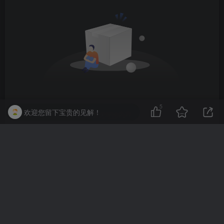
5
欢迎您留下宝贵的见解！
暂无评论内容
友链申请
免责声明
广告合作
关于我们
Copyright © 2025
3dhezong
·
冀ICP备2025112993号-1
本站由奇趣汇
文创工作室强力驱动.