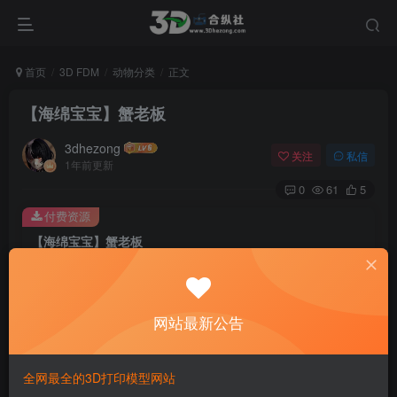
首页
3D FDM
动物分类
正文
【海绵宝宝】蟹老板
3dhezong
关注
私信
1年前更新
0
61
5
付费资源
【海绵宝宝】蟹老板
此内容为付费资源，请付费后查看
100
积分
网站最新公告
免费
免费
贵宾VIP会员
体验会员
登录购买
全网最全的3D打印模型网站