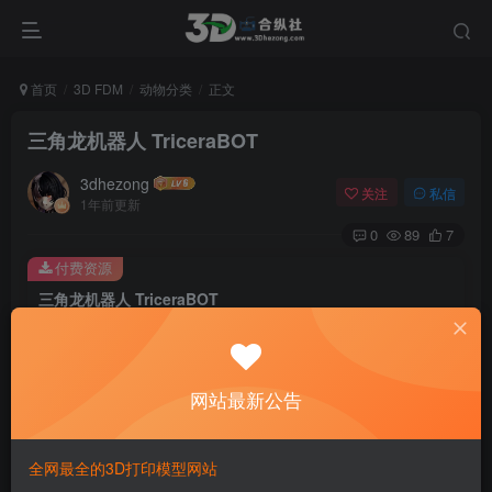
首页
3D FDM
动物分类
正文
三角龙机器人 TriceraBOT
3dhezong
关注
私信
1年前更新
0
89
7
付费资源
三角龙机器人 TriceraBOT
此内容为付费资源，请付费后查看
100
积分
网站最新公告
免费
免费
贵宾VIP会员
体验会员
登录购买
全网最全的3D打印模型网站