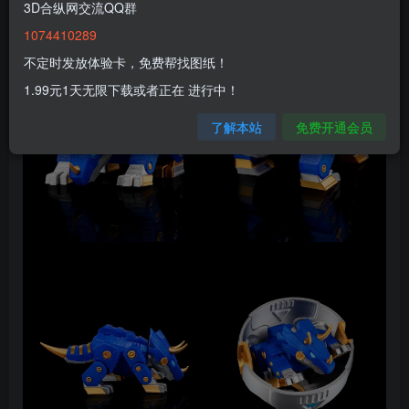
3D合纵网交流QQ群
1074410289
不定时发放体验卡，免费帮找图纸！
1.99元1天无限下载或者正在 进行中！
了解本站
免费开通会员