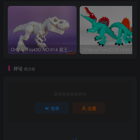
OriginalToys3D NO:014 霸王龙骨架
评论
抢沙发
请登录后发表评论
登录
注册