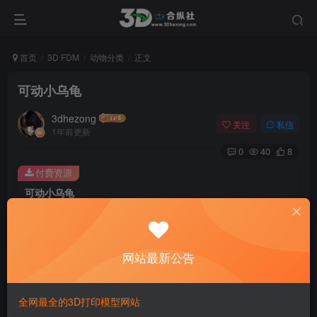
首页
3D FDM
动物分类
正文
可动小乌龟
3dhezong
关注
私信
1年前更新
0
40
8
付费资源
可动小乌龟
此内容为付费资源，请付费后查看
100
积分
网站最新公告
免费
免费
贵宾VIP会员
体验会员
登录购买
全网最全的3D打印模型网站