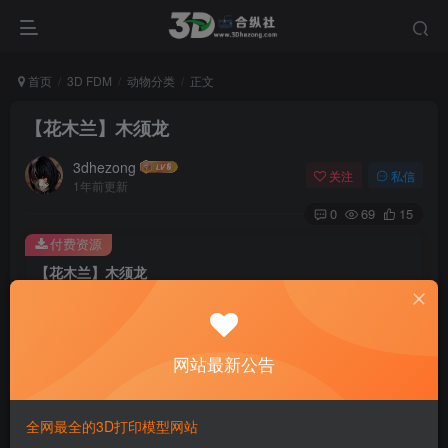
首页
3D FDM
动物分类
正文
【花木兰】木须龙
3dhezong
关注
私信
1年前更新
0
69
15
付费资源
【花木兰】木须龙
此内容为付费资源，请付费后查看
100
积分
网站最新公告
免费
免费
贵宾VIP会员
体验会员
登录购买
全网最全的3D打印模型网站