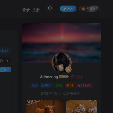
发布
开通会员
登录
注册
私信
13
已售 1
3dhezong
关注
3dhezong
关注
2
4574
93
64
23.8W+
2
4574
93
64
23.8W+
这家伙很懒，什么都没有写...
这家伙很懒，什么都没有写...