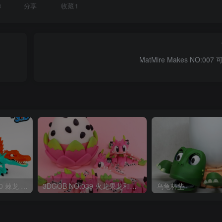
3
分享
收藏
1
MatMire Makes NO:00
OriginalToys3D NO:040 棘龙 Spinosaurus Remastered
3DGOB NO:039 火龙果龙和龙蛋 DragonFruit_MiniDragon
乌龟杯垫