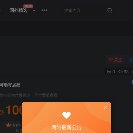
NEW
国外精选
关注
0
63
可动寄居蟹
此内容为付费资源，请付费后查看
100
积分
免费
贵宾VIP会员
体验会员
网站最新公告
免费