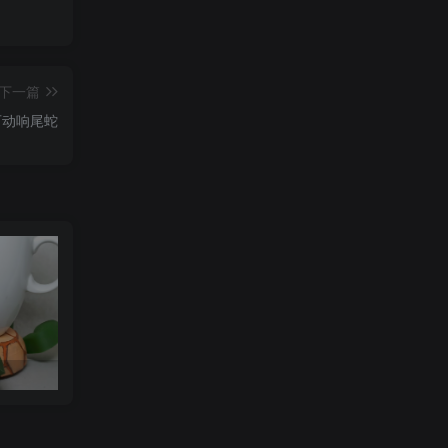
下一篇
7 可动响尾蛇
可达鸭杯垫 STL_model_3D_971352