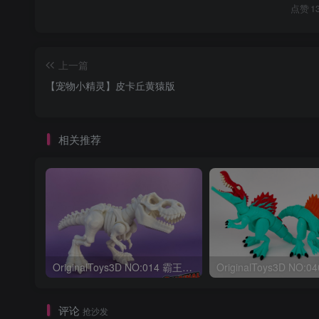
点赞
1
上一篇
【宠物小精灵】皮卡丘黄猿版
相关推荐
OriginalToys3D NO:014 霸王龙骨架
评论
抢沙发