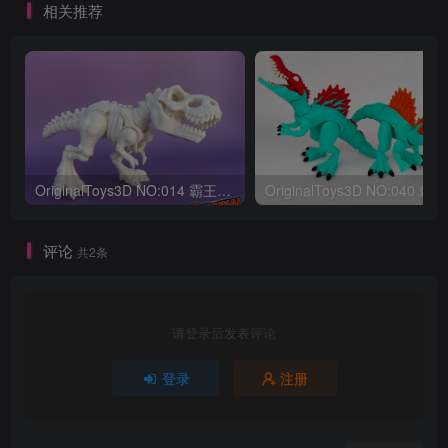
相关推荐
OriginalToys3D NO:014 霸王龙骨架
评论
共2条
请登录后发表评论
登录
注册