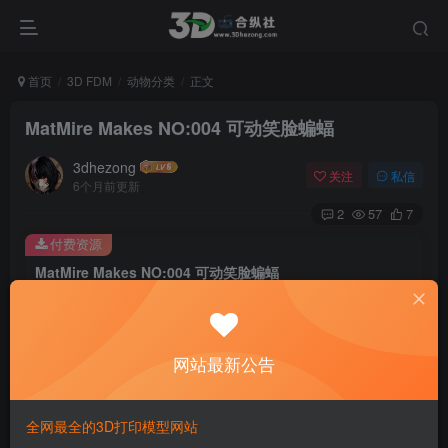
首页
3D FDM
动物分类
正文
MatMire Makes NO:004 可动笑脸蝙蝠
3dhezong
关注
私信
6个月前更新
2
57
7
付费资源
MatMire Makes NO:004 可动笑脸蝙蝠
此内容为付费资源，请付费后查看
100
积分
网站最新公告
免费
免费
贵宾VIP会员
体验会员
登录购买
全网最全的3D打印模型网站