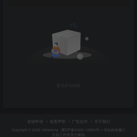
暂无评论内容
友链申请
免责声明
广告合作
关于我们
Copyright © 2025
3dhezong
·
冀ICP备2025112993号-1
本站由奇趣汇
文创工作室强力驱动.