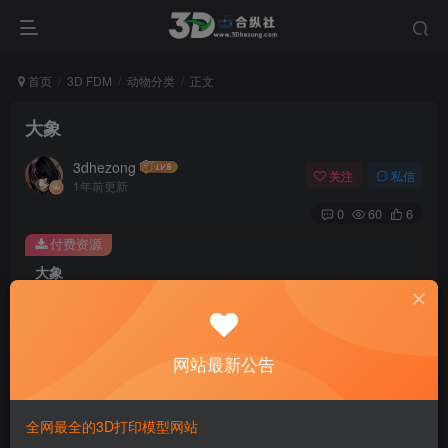
首页
3D FDM
动物分类
正文
大象
3dhezong
关注
私信
1年前更新
0
60
6
付费资源
大象
此内容为付费资源，请付费后查看
100
积分
网站最新公告
免费
免费
贵宾VIP会员
体验会员
登录购买
全网最全的3D打印模型网站