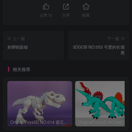
点赞
12
分享
收藏
上一篇
下一篇
刺猬钥匙链
3DGOB NO:053 可爱的长颈
鹿
相关推荐
OriginalToys3D NO:014 霸王龙骨架