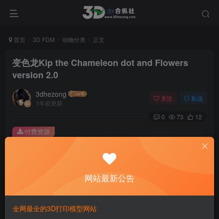
首页
3D FDM
动物分类
正文
变色龙Kip the Chameleon dot and Flowers
version 2.0
3dhezong
关注
私信
1年前更新
0
73
12
付费资源
变色龙Kip the Chameleon dot and Flowers version 2.0
此内容为付费资源，请付费后查看
100
网站最新公告
积分
免费
免费
贵宾VIP会员
体验会员
全网最全的3D打印模型网站
登录购买