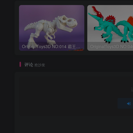
OriginalToys3D NO:014 霸王龙骨架
评论
抢沙发