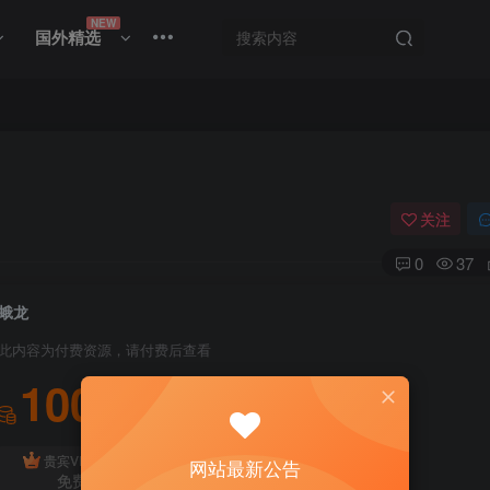
NEW
国外精选
关注
0
37
蛾龙
此内容为付费资源，请付费后查看
100
积分
免费
贵宾VIP会员
体验会员
网站最新公告
免费