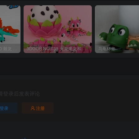
OriginalToys3D NO:040 棘龙 Spinosaurus Remastered
3DGOB NO:039 火龙果龙和龙蛋 DragonFruit_MiniDragon
乌龟杯垫
请登录后发表评论
登录
注册