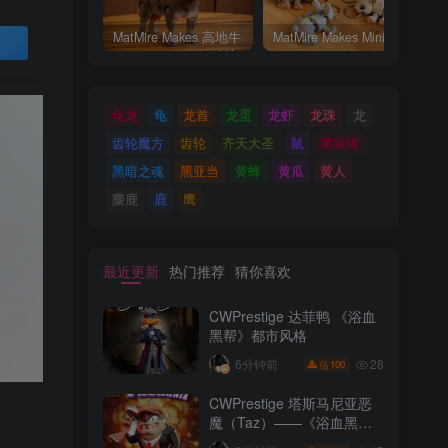
MatMire Makes 高地牛
MatMire Makes Mini 迷你小兔子
买
龟龙
龟
龙首
龙蛋
龙虾
龙珠
龙
齿轮魔方
齿轮
齐天大圣
鼠
黑猩猩
黑暗之魂
黑亚当
黄蜂
黄瓜
黄人
麋鹿
鹿
鹰
最近更新
热门推荐
猜你喜欢
CWPrestige 达菲鸭 《浴血
黑帮》都市风格
28
6分钟前
100
CWPrestige 塔斯马尼亚恶
魔（Taz）——《浴血黑
帮》