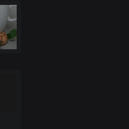
可达鸭杯垫 STL_model_3D_971352