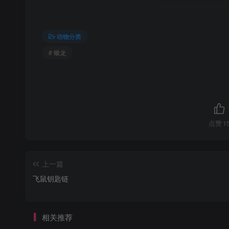
动物分类
# 蛾龙
点赞
1
上一篇
飞鼠钥匙链
相关推荐