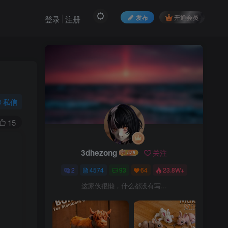
发布
开通会员
登录
注册
私信
15
3dhezong
关注
2
4574
93
64
23.8W+
这家伙很懒，什么都没有写...