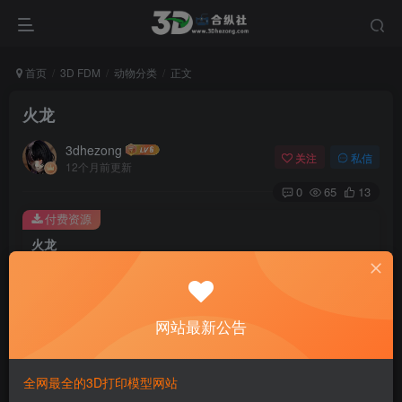
首页
3D FDM
动物分类
正文
火龙
3dhezong
关注
私信
12个月前更新
0
65
13
付费资源
火龙
此内容为付费资源，请付费后查看
100
积分
网站最新公告
免费
免费
贵宾VIP会员
体验会员
登录购买
全网最全的3D打印模型网站