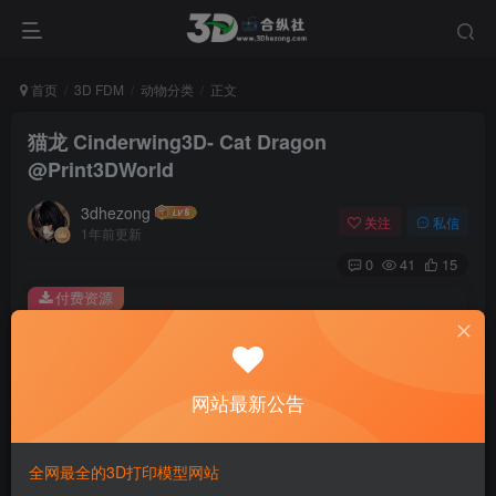
首页
3D FDM
动物分类
正文
猫龙 Cinderwing3D- Cat Dragon
@Print3DWorld
3dhezong
关注
私信
1年前更新
0
41
15
付费资源
猫龙 Cinderwing3D- Cat Dragon @Print3DWorld
此内容为付费资源，请付费后查看
100
网站最新公告
积分
免费
免费
贵宾VIP会员
体验会员
全网最全的3D打印模型网站
登录购买