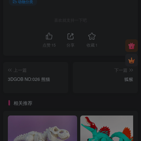
动物分类
喜欢就支持一下吧
点赞
15
分享
收藏
1
上一篇
下一篇
3DGOB NO:026 熊猫
狐猴
相关推荐