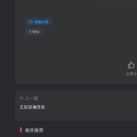
动物分类
# 蟾蜍
点赞
9
上一篇
五彩斑斓章鱼
相关推荐