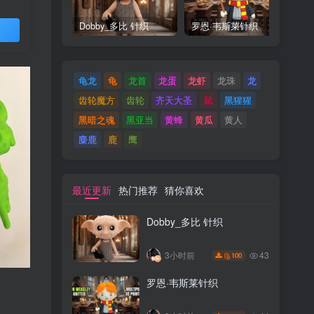
Dobby_多比 针织
罗恩·韦斯莱针织
M
买
龟龙
龟
龙首
龙蛋
龙虾
龙珠
龙
齿轮魔方
齿轮
齐天大圣
鼠
黑猩猩
黑暗之魂
黑亚当
黄蜂
黄瓜
黄人
麋鹿
鹿
鹰
最近更新
热门推荐
猜你喜欢
Dobby_多比 针织
43
3小时前
100
罗恩·韦斯莱针织