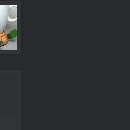
可达鸭杯垫 STL_model_3D_971352