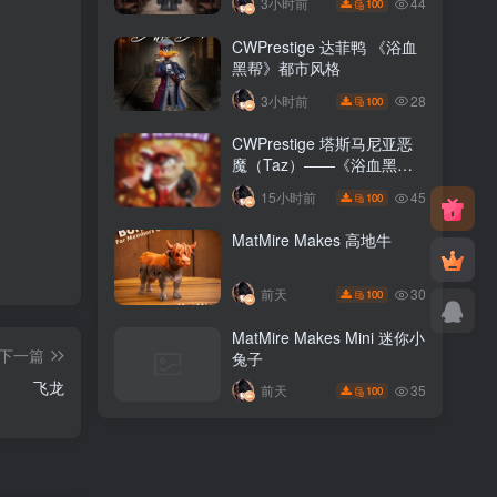
44
3小时前
100
CWPrestige 达菲鸭 《浴血
黑帮》都市风格
28
3小时前
100
CWPrestige 塔斯马尼亚恶
魔（Taz）——《浴血黑
帮》
45
15小时前
100
MatMire Makes 高地牛
30
前天
100
MatMire Makes Mini 迷你小
下一篇
兔子
飞龙
35
前天
100