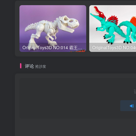
OriginalToys3D NO:014 霸王龙骨架
评论
抢沙发