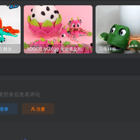
OriginalToys3D NO:040 棘龙 Spinosaurus Remastered
3DGOB NO:039 火龙果龙和龙蛋 DragonFruit_MiniDragon
乌龟杯垫
请登录后发表评论
登录
注册