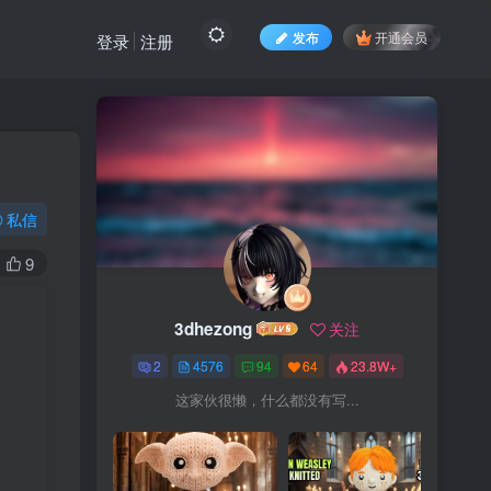
发布
开通会员
登录
注册
私信
9
3dhezong
关注
2
4576
94
64
23.8W+
这家伙很懒，什么都没有写...