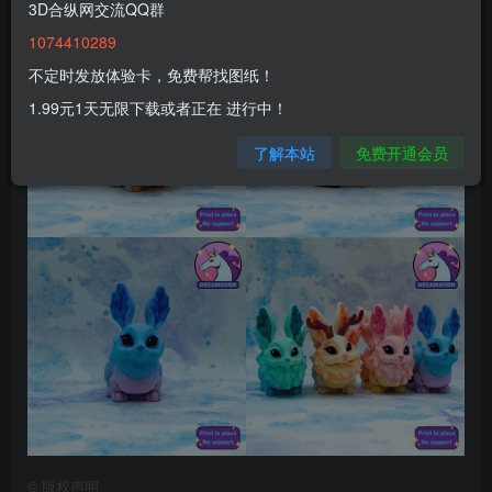
3D合纵网交流QQ群
1074410289
不定时发放体验卡，免费帮找图纸！
1.99元1天无限下载或者正在 进行中！
了解本站
免费开通会员
©
版权声明