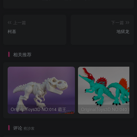
上一篇
下一篇
柯基
地狱龙
相关推荐
OriginalToys3D NO:014 霸王龙骨架
评论
抢沙发