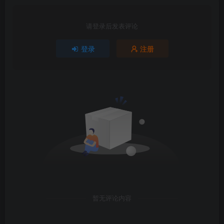
请登录后发表评论
登录
注册
暂无评论内容