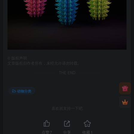
©
版权声明
文章版权归作者所有，未经允许请勿转载。
THE END
动物分类
喜欢就支持一下吧
点赞
7
分享
收藏
1