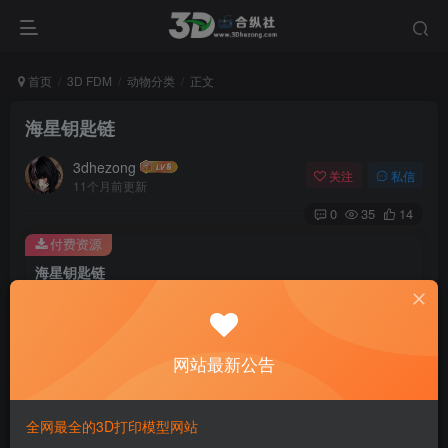
首页
3D FDM
动物分类
正文
海星钥匙链
3dhezong
关注
私信
11个月前更新
0
35
14
付费资源
海星钥匙链
此内容为付费资源，请付费后查看
100
积分
网站最新公告
免费
免费
贵宾VIP会员
体验会员
登录购买
全网最全的3D打印模型网站