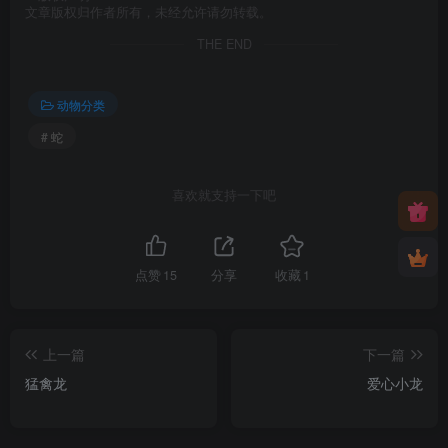
文章版权归作者所有，未经允许请勿转载。
THE END
动物分类
# 蛇
喜欢就支持一下吧
点赞
15
分享
收藏
1
上一篇
下一篇
猛禽龙
爱心小龙