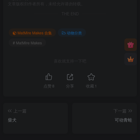
文章版权归作者所有，未经允许请勿转载。
THE END
MatMire Makes 合集
动物分类
# MatMire Makes
喜欢就支持一下吧
点赞
8
分享
收藏
1
上一篇
下一篇
柴犬
可动青蛙