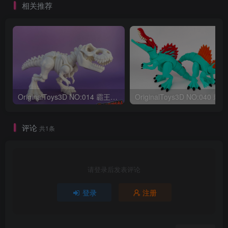
相关推荐
OriginalToys3D NO:014 霸王龙骨架
评论
共1条
请登录后发表评论
登录
注册