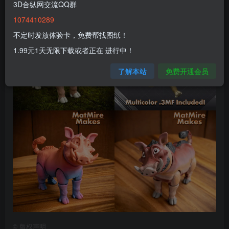
3D合纵网交流QQ群
1074410289
不定时发放体验卡，免费帮找图纸！
1.99元1天无限下载或者正在 进行中！
了解本站
免费开通会员
©
版权声明