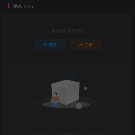
评论
抢沙发
请登录后发表评论
登录
注册
暂无评论内容