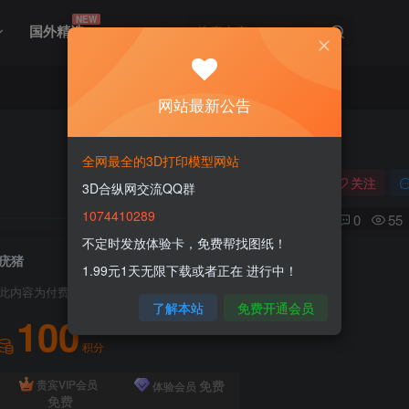
NEW
国外精选
网站最新公告
全网最全的3D打印模型网站
关注
3D合纵网交流QQ群
1074410289
0
55
不定时发放体验卡，免费帮找图纸！
疣猪
1.99元1天无限下载或者正在 进行中！
此内容为付费资源，请付费后查看
了解本站
免费开通会员
100
积分
免费
贵宾VIP会员
体验会员
免费