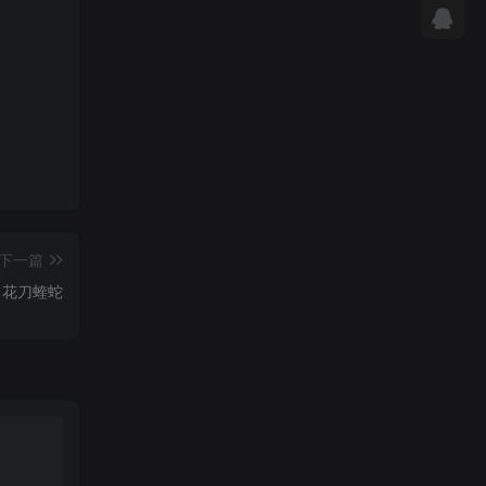
下一篇
花刀蝰蛇