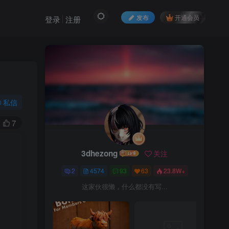
发布
开通会员
登录
注册
私信
7
3dhezong
关注
2
4574
93
63
23.8W+
这家伙很懒，什么都没有写...