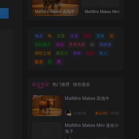
MatMire Makes 高地牛
MatMire Makes Mini 迷你小兔子
买
龟龙
龟
龙首
龙蛋
龙虾
龙珠
龙
齿轮魔方
齿轮
齐天大圣
鼠
黑猩猩
黑暗之魂
黑亚当
黄蜂
黄瓜
黄人
麋鹿
鹿
鹰
最近更新
热门推荐
猜你喜欢
MatMire Makes 高地牛
30
1小时前
100
MatMire Makes Mini 迷你小
兔子