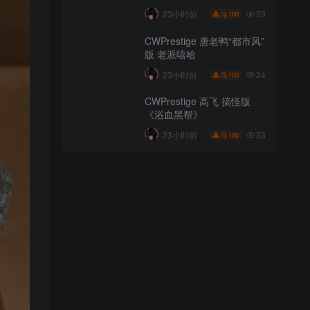
44
23小时前
100
33
23小时前
100
DecorMaster《真人快打》
CWPrestige 唐老鸭“都市风”
努布·赛博特
版 老派嘻哈
20
23小时前
100
24
23小时前
100
DecorMaster 海贼王 索隆同
CWPrestige 高飞 搞怪版
人图
《浴血黑帮》
33
23小时前
100
33
23小时前
100
CWPrestige 唐老鸭“都市风”
版 老派嘻哈
24
23小时前
100
CWPrestige 高飞 搞怪版
《浴血黑帮》
33
23小时前
100