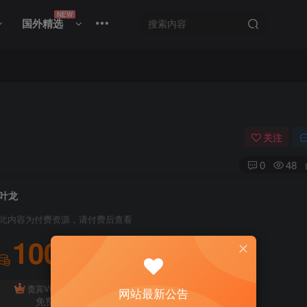
NEW
国外精选
关注
0
48
叶龙
此内容为付费资源，请付费后查看
100
积分
免费
贵宾VIP会员
体验会员
网站最新公告
免费