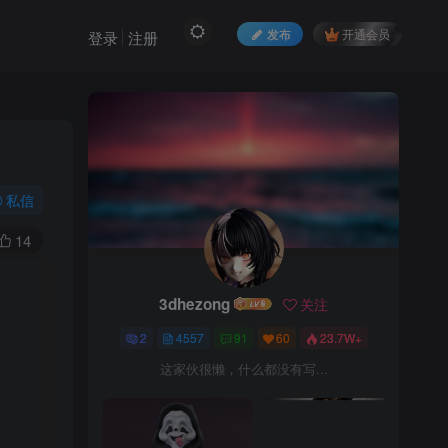
发布
开通会员
登录
注册
私信
14
3dhezong
关注
3dhezong
关注
2
4557
91
60
23.7W+
2
4557
91
60
23.7W+
这家伙很懒，什么都没有写...
这家伙很懒，什么都没有写...