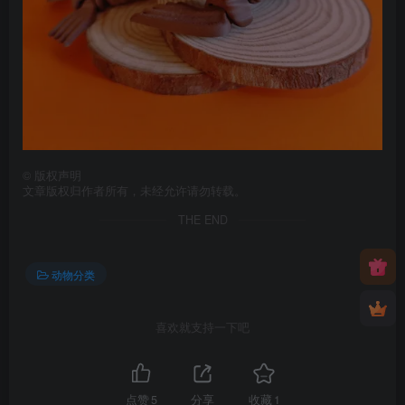
©
版权声明
文章版权归作者所有，未经允许请勿转载。
THE END
动物分类
喜欢就支持一下吧
点赞
5
分享
收藏
1