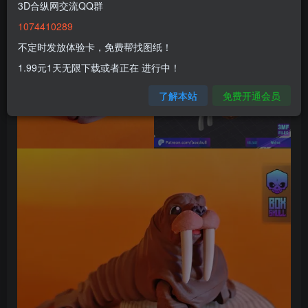
3D合纵网交流QQ群
1074410289
不定时发放体验卡，免费帮找图纸！
1.99元1天无限下载或者正在 进行中！
了解本站
免费开通会员