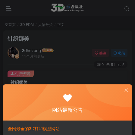
首页
3D FDM
人物分类
正文
针织娜美
3dhezong
关注
私信
11个月前更新
0
51
5
付费资源
针织娜美
此内容为付费资源，请付费后查看
100
积分
网站最新公告
免费
免费
贵宾VIP会员
体验会员
登录购买
全网最全的3D打印模型网站