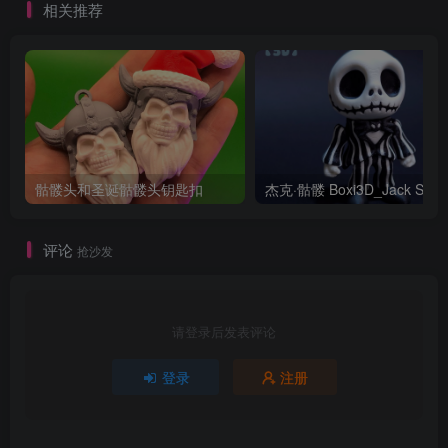
相关推荐
骷髅头和圣诞骷髅头钥匙扣
评论
抢沙发
请登录后发表评论
登录
注册