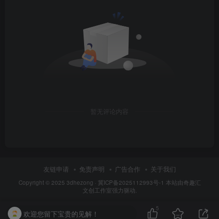
暂无评论内容
友链申请
免责声明
广告合作
关于我们
Copyright © 2025
3dhezong
·
冀ICP备2025112993号-1
本站由奇趣汇
文创工作室强力驱动.
5
欢迎您留下宝贵的见解！