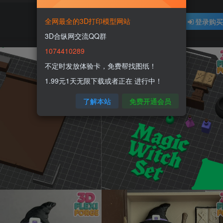
全网最全的3D打印模型网站
登录购
3D合纵网交流QQ群
1074410289
不定时发放体验卡，免费帮找图纸！
1.99元1天无限下载或者正在 进行中！
了解本站
免费开通会员