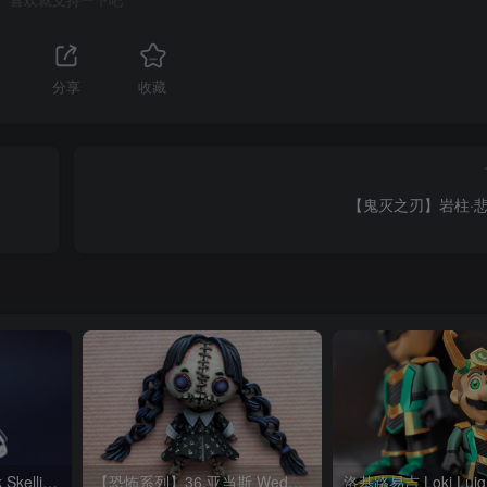
喜欢就支持一下吧
分享
收藏
【鬼灭之刃】岩柱·
杰克·骷髅 Boxi3D_Jack Skellington
【恐怖系列】36.亚当斯 Wednesday Creepy Doll Updated 9-22