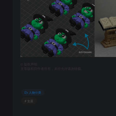
©
版权声明
文章版权归作者所有，未经允许请勿转载。
人物分类
# 女巫