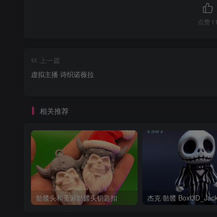
点赞
1
上一篇
虚拟主播 诗织诺薇拉
相关推荐
骷髅头和圣诞骷髅头钥匙扣