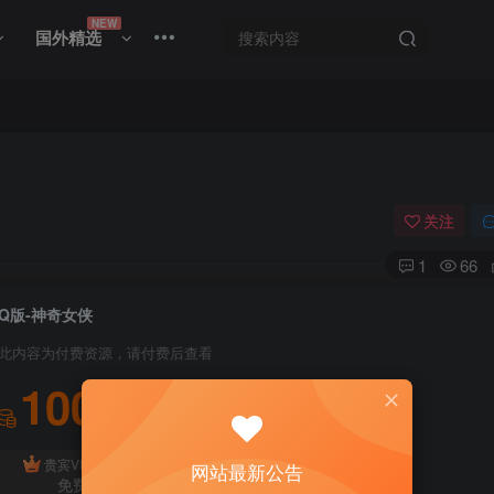
NEW
国外精选
关注
1
66
Q版-神奇女侠
此内容为付费资源，请付费后查看
100
积分
免费
贵宾VIP会员
体验会员
网站最新公告
免费