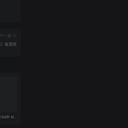
下一篇
战》金克丝
洛基路易吉 Loki Luigi both sizes
都市塔尔斯
都市索尼克