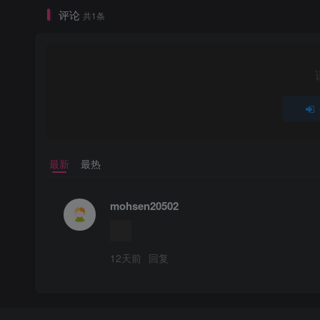
评论
共1条
最新
最热
mohsen20502
12天前
回复