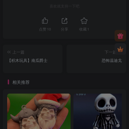
喜欢就支持一下吧
点赞
10
分享
收藏
1
上一篇
下一篇
【积木玩具】南瓜爵士
恐怖温迪戈
相关推荐