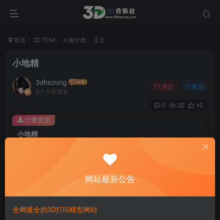
首页
3D FDM
人物分类
正文
小地精
3dhezong
关注
私信
9个月前更新
0
32
10
付费资源
小地精
此内容为付费资源，请付费后查看
100
积分
网站最新公告
免费
免费
贵宾VIP会员
体验会员
登录购买
全网最全的3D打印模型网站