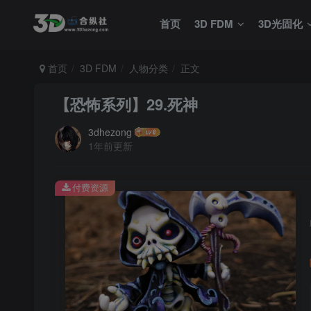
首页
3D FDM
3D光固化
首页
3D FDM
人物分类
正文
【恐怖系列】29.死神
3dhezong
1年前更新
付费资源