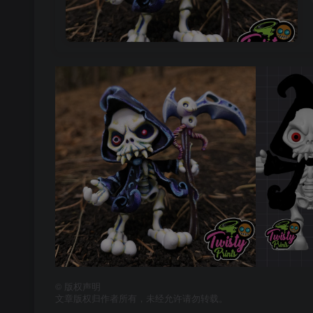
©
版权声明
文章版权归作者所有，未经允许请勿转载。