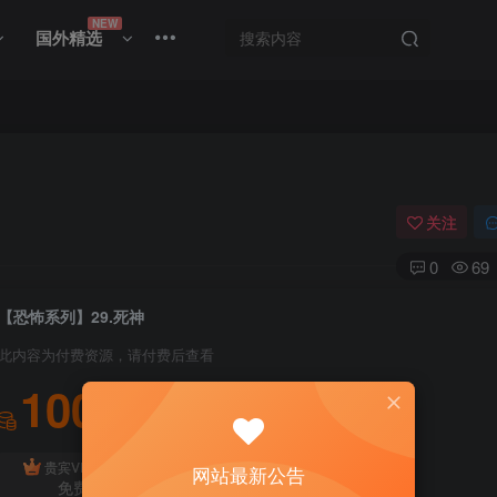
NEW
国外精选
关注
0
69
【恐怖系列】29.死神
此内容为付费资源，请付费后查看
100
积分
免费
贵宾VIP会员
体验会员
网站最新公告
免费