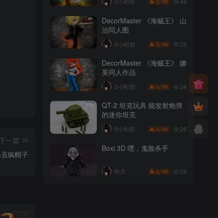
46
5小时前
100
DecorMaster 《海贼王》 山
治同人图
23
5小时前
100
DecorMaster 《海贼王》 娜
美同人作品
34
5小时前
100
QT-2 坦克玩具 能发射炮弹
的迷你坦克
26
5小时前
100
下一篇
Boxi 3D 嘿，鬼脸杀手
小丑疯帽子
24
昨天
100