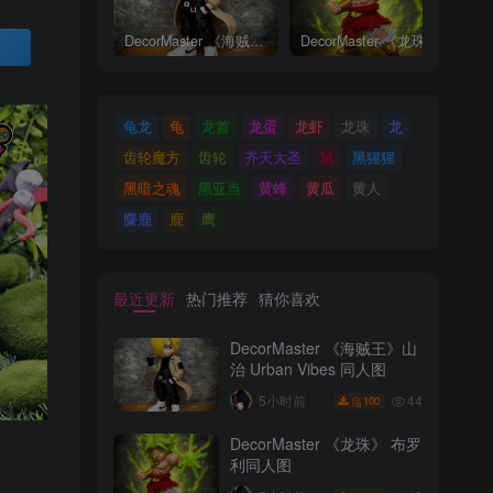
DecorMaster 《海贼王》山治 Urban Vibes 同人图
DecorMaster 《龙珠》 布罗利同人图
买
龟龙
龟
龙首
龙蛋
龙虾
龙珠
龙
齿轮魔方
齿轮
齐天大圣
鼠
黑猩猩
黑暗之魂
黑亚当
黄蜂
黄瓜
黄人
麋鹿
鹿
鹰
最近更新
热门推荐
猜你喜欢
DecorMaster 《海贼王》山
治 Urban Vibes 同人图
44
5小时前
100
DecorMaster 《龙珠》 布罗
利同人图