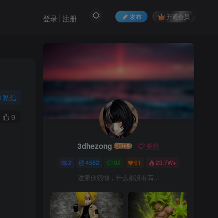
发布
开通会员
登录
注册
私信
9
3dhezong
关注
2
4562
92
61
23.7W+
这家伙很懒，什么都没有写...