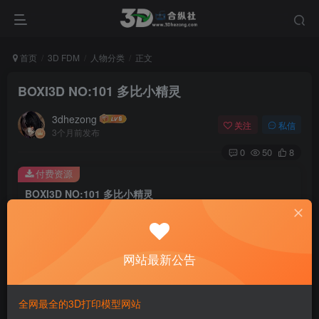
首页
3D FDM
人物分类
正文
BOXI3D NO:101 多比小精灵
3dhezong
关注
私信
3个月前发布
0
50
8
付费资源
BOXI3D NO:101 多比小精灵
此内容为付费资源，请付费后查看
100
积分
网站最新公告
免费
免费
贵宾VIP会员
体验会员
登录购买
全网最全的3D打印模型网站