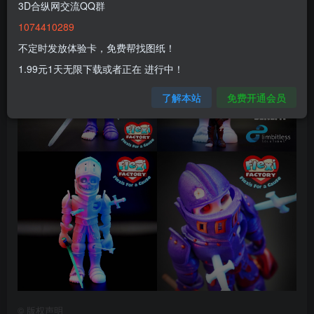
3D合纵网交流QQ群
1074410289
不定时发放体验卡，免费帮找图纸！
1.99元1天无限下载或者正在 进行中！
了解本站
免费开通会员
©
版权声明