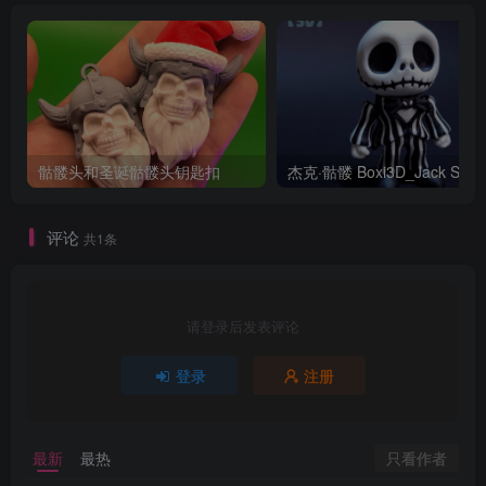
骷髅头和圣诞骷髅头钥匙扣
评论
共1条
请登录后发表评论
登录
注册
只看作者
最新
最热