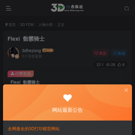
首页
3D FDM
人物分类
正文
Flexi 骷髅骑士
3dhezong
关注
私信
3个月前更新
1
28
8
付费资源
Flexi 骷髅骑士
此内容为付费资源，请付费后查看
100
积分
网站最新公告
免费
免费
贵宾VIP会员
体验会员
登录购买
全网最全的3D打印模型网站