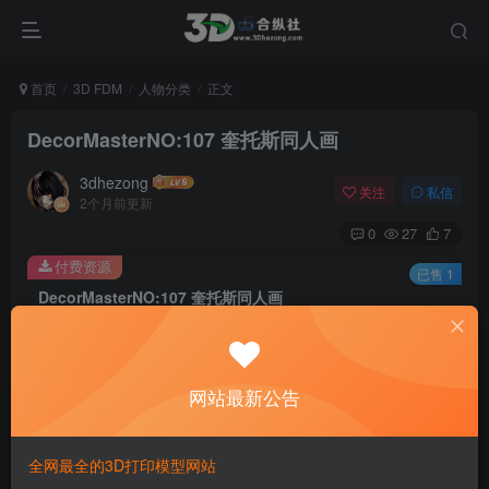
首页
3D FDM
人物分类
正文
DecorMasterNO:107 奎托斯同人画
3dhezong
关注
私信
2个月前更新
0
27
7
付费资源
已售 1
DecorMasterNO:107 奎托斯同人画
此内容为付费资源，请付费后查看
100
积分
网站最新公告
免费
免费
贵宾VIP会员
体验会员
登录购买
全网最全的3D打印模型网站