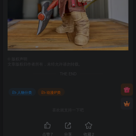
©
版权声明
文章版权归作者所有，未经允许请勿转载。
THE END
人物分类
动漫IP类
喜欢就支持一下吧
点赞
7
分享
收藏
2