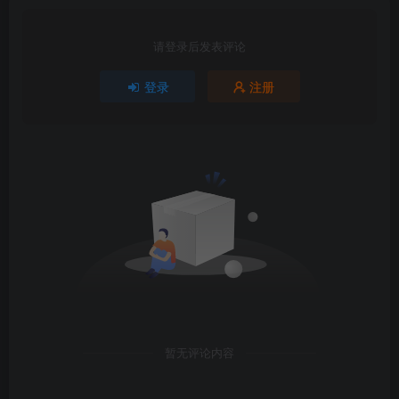
请登录后发表评论
登录
注册
暂无评论内容