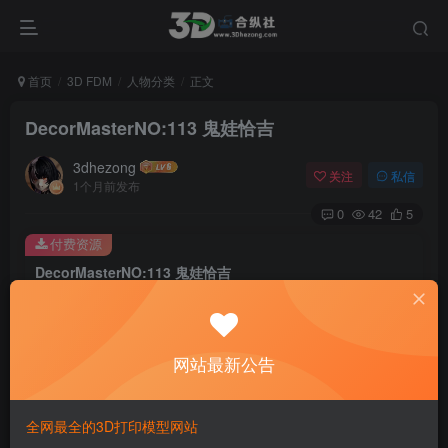
首页
3D FDM
人物分类
正文
DecorMasterNO:113 鬼娃恰吉
3dhezong
关注
私信
1个月前发布
0
42
5
付费资源
DecorMasterNO:113 鬼娃恰吉
此内容为付费资源，请付费后查看
100
积分
网站最新公告
免费
免费
贵宾VIP会员
体验会员
登录购买
全网最全的3D打印模型网站