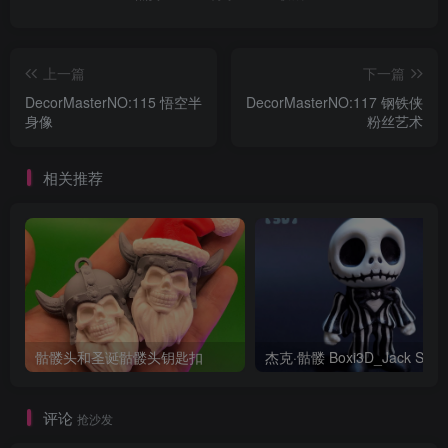
上一篇
下一篇
DecorMasterNO:115 悟空半
DecorMasterNO:117 钢铁侠
身像
粉丝艺术
相关推荐
骷髅头和圣诞骷髅头钥匙扣
评论
抢沙发