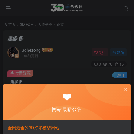
首页
3D FDM
人物分类
正文
趣多多
3dhezong
关注
私信
1年前更新
0
76
15
付费资源
已售 1
趣多多
此内容为付费资源，请付费后查看
10
积分
网站最新公告
登录购买
全网最全的3D打印模型网站