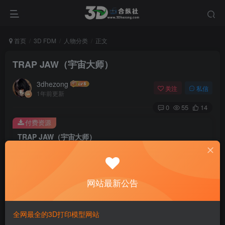
首页
3D FDM
人物分类
正文
TRAP JAW（宇宙大师）
3dhezong
关注
私信
1年前更新
0
55
14
付费资源
TRAP JAW（宇宙大师）
此内容为付费资源，请付费后查看
100
积分
网站最新公告
免费
免费
贵宾VIP会员
体验会员
登录购买
全网最全的3D打印模型网站