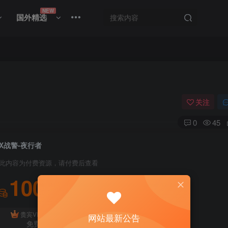
NEW
国外精选
关注
0
45
X战警-夜行者
此内容为付费资源，请付费后查看
100
积分
免费
贵宾VIP会员
体验会员
网站最新公告
免费