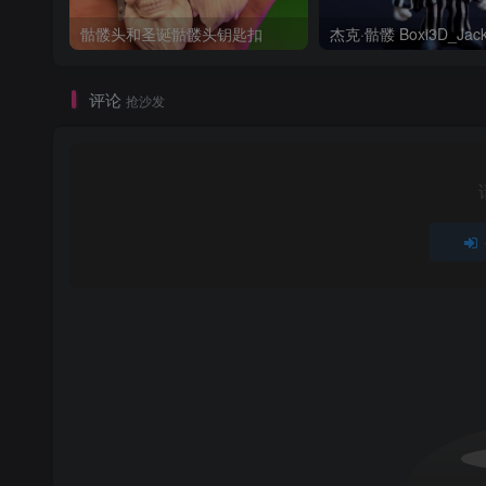
骷髅头和圣诞骷髅头钥匙扣
评论
抢沙发