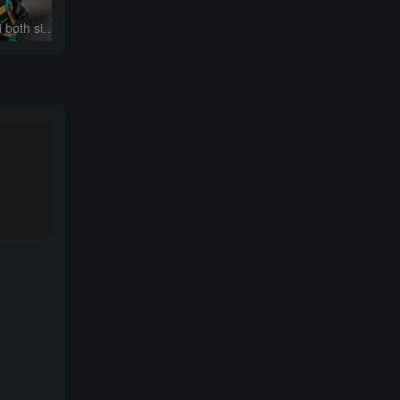
洛基路易吉 Loki Luigi both sizes
都市塔尔斯
都市索尼克