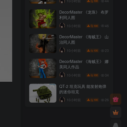
44
10小时前
100
DecorMaster 《龙珠》 布罗
利同人图
46
10小时前
100
DecorMaster 《海贼王》 山
治同人图
23
10小时前
100
DecorMaster 《海贼王》 娜
美同人作品
34
10小时前
100
QT-2 坦克玩具 能发射炮弹
的迷你坦克
26
10小时前
100