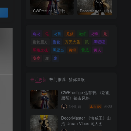
CWPrestige 达菲鸭 《浴血黑帮》都市风格
DecorMaster 《海贼王》山治 Urban Vibes 同人图
买
龟龙
龟
龙首
龙蛋
龙虾
龙珠
龙
齿轮魔方
齿轮
齐天大圣
鼠
黑猩猩
黑暗之魂
黑亚当
黄蜂
黄瓜
黄人
麋鹿
鹿
鹰
最近更新
热门推荐
猜你喜欢
CWPrestige 达菲鸭 《浴血
黑帮》都市风格
28
3小时前
100
DecorMaster 《海贼王》山
治 Urban Vibes 同人图