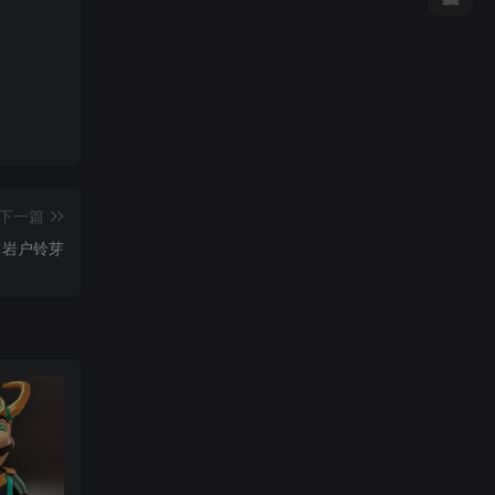
下一篇
】岩户铃芽