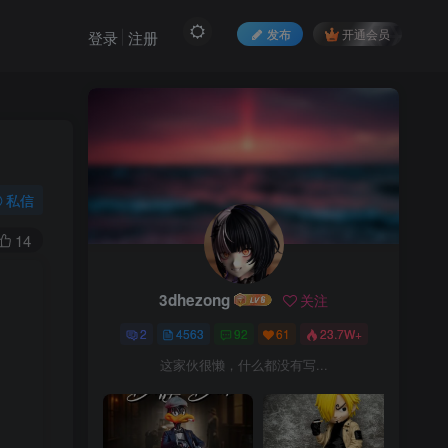
发布
开通会员
登录
注册
私信
14
3dhezong
关注
2
4563
92
61
23.7W+
这家伙很懒，什么都没有写...