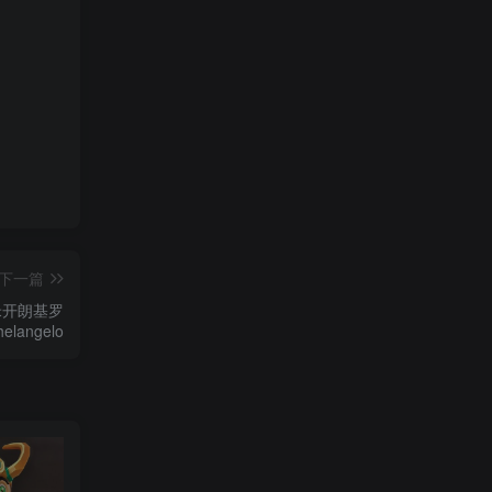
下一篇
米开朗基罗
helangelo