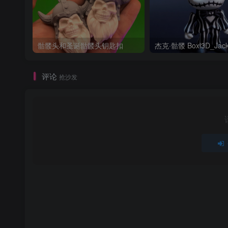
骷髅头和圣诞骷髅头钥匙扣
评论
抢沙发