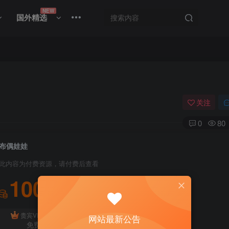
NEW
国外精选
关注
0
80
布偶娃娃
此内容为付费资源，请付费后查看
100
积分
免费
贵宾VIP会员
体验会员
网站最新公告
免费