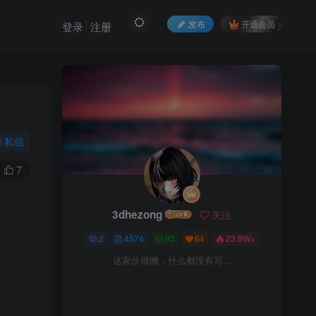
发布
开通会员
登录
注册
私信
7
3dhezong
关注
3dhezong
关注
2
4574
93
64
23.8W+
2
4574
93
64
23.8W+
这家伙很懒，什么都没有写...
这家伙很懒，什么都没有写...