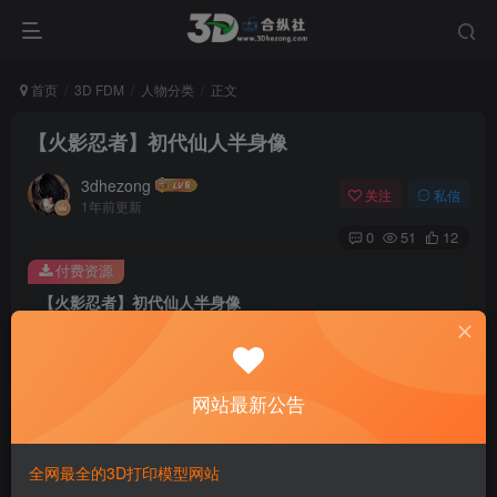
首页
3D FDM
人物分类
正文
【火影忍者】初代仙人半身像
3dhezong
关注
私信
1年前更新
0
51
12
付费资源
【火影忍者】初代仙人半身像
此内容为付费资源，请付费后查看
100
积分
网站最新公告
免费
免费
贵宾VIP会员
体验会员
登录购买
全网最全的3D打印模型网站