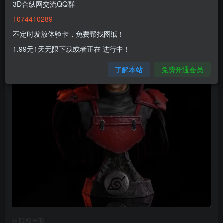
3D合纵网交流QQ群
1074410289
不定时发放体验卡，免费帮找图纸！
1.99元1天无限下载或者正在 进行中！
了解本站
免费开通会员
©
版权声明