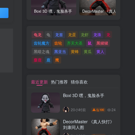
Boxi 3D 嘿，鬼脸杀手
DecorMaster 《真人快打》刘康同人图
买
龟龙
龟
龙首
龙蛋
龙虾
龙珠
龙
齿轮魔方
齿轮
齐天大圣
鼠
黑猩猩
黑暗之魂
黑亚当
黄蜂
黄瓜
黄人
麋鹿
鹿
鹰
最近更新
热门推荐
猜你喜欢
Boxi 3D 嘿，鬼脸杀手
24
20小时前
100
DecorMaster 《真人快打》
刘康同人图