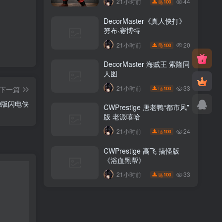
44
21小时前
100
DecorMaster《真人快打》
努布·赛博特
20
21小时前
100
DecorMaster 海贼王 索隆同
人图
33
21小时前
下一篇
100
h Q版闪电侠
CWPrestige 唐老鸭“都市风”
版 老派嘻哈
24
21小时前
100
CWPrestige 高飞 搞怪版
《浴血黑帮》
33
21小时前
100