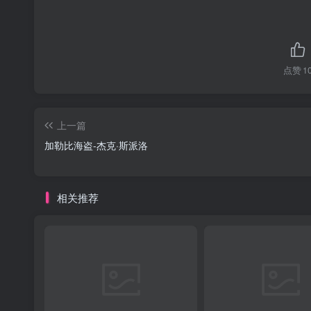
点赞
1
上一篇
加勒比海盗-杰克·斯派洛
相关推荐