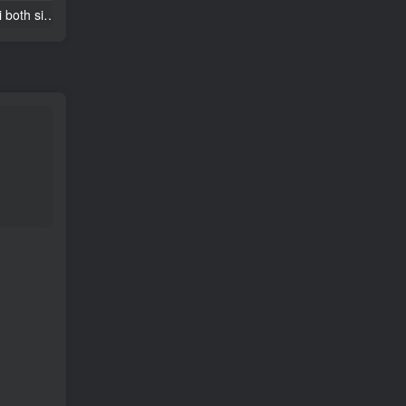
洛基路易吉 Loki Luigi both sizes
这个杀手不太冷】莱昂和玛蒂尔达