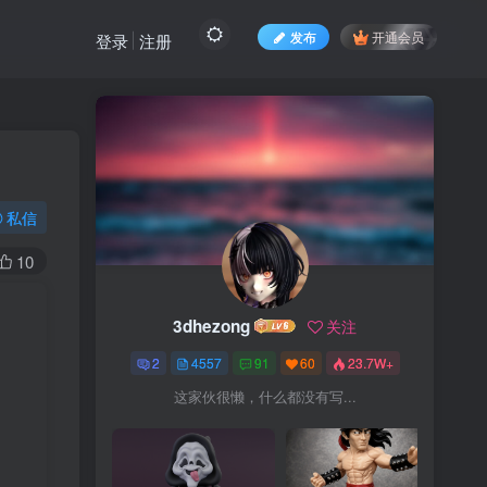
发布
开通会员
登录
注册
私信
10
3dhezong
关注
2
4557
91
60
23.7W+
这家伙很懒，什么都没有写...